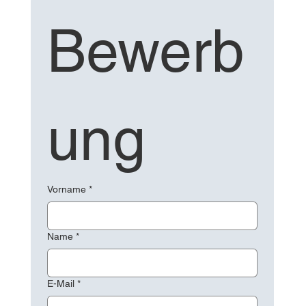
Bewerb
ung
Vorname
*
Name
*
E-Mail
*